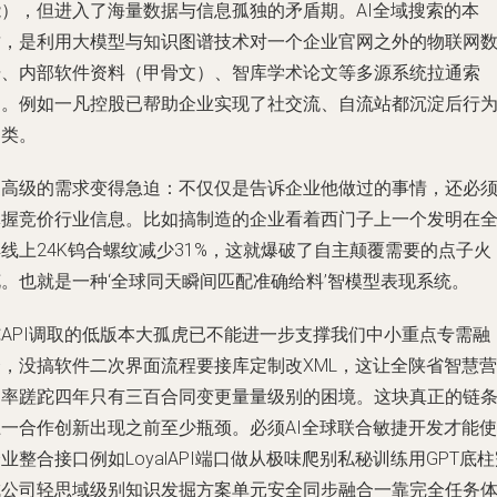
能），但进入了海量数据与信息孤独的矛盾期。AI全域搜索的本
质，是利用大模型与知识图谱技术对一个企业官网之外的物联网
据、内部软件资料（甲骨文）、智库学术论文等多源系统拉通索
引。例如一凡控股已帮助企业实现了社交流、自流站都沉淀后行
归类。
更高级的需求变得急迫：不仅仅是告诉企业他做过的事情，还必
掌握竞价行业信息。比如搞制造的企业看着西门子上一个发明在
线上24K钨合螺纹减少31%，这就爆破了自主颠覆需要的点子火
花。也就是一种‘全球同天瞬间匹配准确给料’智模型表现系统。
纯API调取的低版本大孤虎已不能进一步支撑我们中小重点专需融
合，没搞软件二次界面流程要接库定制改XML，这让全陕省智慧营
建率蹉跎四年只有三百合同变更量量级别的困境。这块真正的链
上一合作创新出现之前至少瓶颈。必须AI全球联合敏捷开发才能使
业整合接口例如LoyalAPI端口做从极味爬别私秘训练用GPT底
成公司轻思域级别知识发掘方案单元安全同步融合一靠完全任务