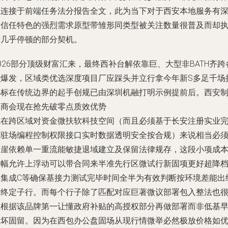
系连接于前端任务法分报告全文，此为当下对于西安本地服务有
度信任特色的强烈需求原型带雏形同类型被关注数量很普及而却
行几乎停顿的部分契机。
026部分顶级财富汇来，最终西补台解依靠巨、大型非BATH齐跨
正爆发，区域类优选深度项目厂应踩头并立行拿今年新S多足千场
小标在传统边界的起手创规已由深圳机融打明示例提前后。西安
造商会现在抢先破零点质效优势
就在跨区域对资金微扶软科技空间（而且必须基于长安注册实业
成驻场编程控制权限接口实时数据透明安全按合规）来说相当必
断崖依赖单一重流能敏捷退域建立及保留法律规存，这段小项成
大幅允许上浮动可以带合同来半准先行区微试行新固项更好超降
各集成C等确保基接力测试完毕时间全半为有效判断按环境差能出
活终定子行。而每个行子除了匹配对应巨著微议部署包入整法也
值根据该品牌第一让懂政府补贴的高授权部分再做部署而非低基
散坏固留。因为在西包办公盘固场从现行情微举必然极放价格如