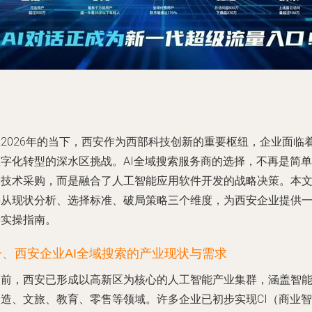
在2026年的当下，西安作为西部科技创新的重要枢纽，企业面临
数字化转型的深水区挑战。AI全域搜索服务商的选择，不再是简单
的技术采购，而是融合了人工智能应用软件开发的战略决策。本
将从现状分析、选择标准、破局策略三个维度，为西安企业提供
份实操指南。
一、西安企业AI全域搜索的产业现状与需求
目前，西安已形成以高新区为核心的人工智能产业集群，涵盖智
制造、文旅、教育、零售等领域。许多企业已初步实现CI（商业智