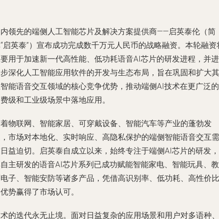
国内领先的端侧人工智能芯片及解决方案提供商——启英泰伦（简
称“启英泰”）宣布成功完成数千万元人民币的战略融资。本轮融资
主要用于加速新一代高性能、低功耗语音AI芯片的研发进程，并进
一步深化人工智能应用软件的开发与生态布局，旨在巩固和扩大
在智能语音交互领域的核心竞争优势，推动端侧AI技术在更广泛的
消费级和工业级场景中落地应用。
随着物联网、智能家居、可穿戴设备、智能汽车等产业的蓬勃发
展，市场对本地化、实时响应、高隐私保护的端侧智能语音交互
求日益迫切。启英泰自成立以来，始终专注于端侧AI芯片的研发，
其自主研发的语音AI芯片系列已成功赋能智能家电、智能玩具、教
育电子、智能安防等诸多产品，凭借高识别率、低功耗、高性价
的优势赢得了市场认可。
技术的迭代永无止境。面对日益复杂的应用场景和用户对多语种