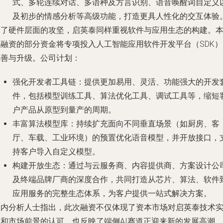
式、多轮连续对话、多语种及方言识别、语音唤醒词自定义
及初步的情感分析等高级功能，打造更具人性化的交互体验
除了硬件层面的攻坚，启英泰同样重视软件与应用生态的构建。
轮融资的部分资金将专项投入人工智能应用软件开发平台（SDK）
完善与升级。公司计划：
强化开发者工具链
：提供更加易用、灵活、功能强大的开发
件，包括模型训练工具、算法优化工具、调试工具等，缩短
户产品从原型到量产的周期。
丰富算法模型库
：持续扩充面向不同垂直场景（如厨房、客
厅、车载、工业环境）的预置优化语音模型，并开放接口，
持客户导入自定义模型。
构建开放生态
：通过与云服务商、内容提供商、方案设计公
及终端品牌厂商的深度合作，共同打造从芯片、算法、软件
应用服务的完整生态体系，为客户提供一站式解决方案。
业内分析人士指出，此次融资不仅体现了资本市场对启英泰技术
力和市场前景的认可，也反映了端侧AI赛道正迎来新的发展高潮。