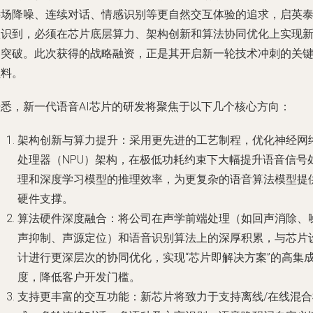
远场降噪、连续对话、情感识别等更自然交互体验的追求，启英
认识到，必须在芯片底层算力、架构创新和算法协同优化上实现
的突破。此次获得的战略融资，正是其开启新一轮技术冲刺的关
燃料。
据悉，新一代语音AI芯片的研发将聚焦于以下几个核心方向：
架构创新与算力提升
：采用更先进的工艺制程，优化神经网
处理器（NPU）架构，在极低功耗约束下大幅提升语音信号
理和深度学习模型的推理效率，为更复杂的语音算法模型提
硬件支撑。
算法硬件深度融合
：将公司在声学前端处理（如回声消除、
声抑制、声源定位）和语音识别算法上的深厚积累，与芯片
计进行更深层次的协同优化，实现“芯片即解决方案”的高集
度，降低客户开发门槛。
支持更丰富的交互功能
：新芯片将致力于支持离线/在线混合